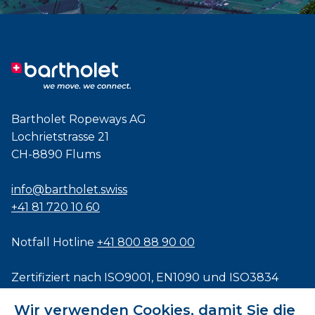
Bartholet Ropeways AG
Lochrietstrasse 21
CH-8890 Flums
info@bartholet.swiss
+41 81 720 10 60
Notfall Hotline
+41 800 88 90 00
Zertifiziert nach
ISO9001
,
EN1090
und
ISO3834
Wir verwenden Cookies, damit Sie die