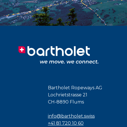
Bartholet Ropeways AG
Lochrietstrasse 21
CH-8890 Flums
info@bartholet.swiss
+41 81 720 10 60