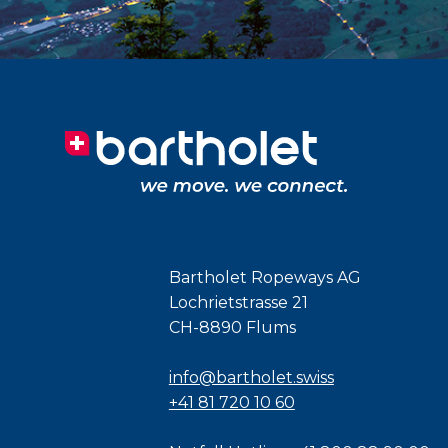
Bartholet Ropeways AG
Lochrietstrasse 21
CH-8890 Flums
info@bartholet.swiss
+41 81 720 10 60